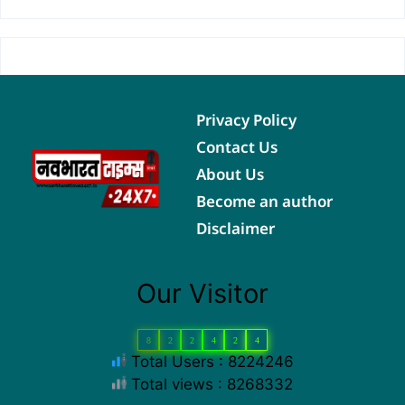
Privacy Policy
Contact Us
About Us
Become an author
Disclaimer
Our Visitor
8
2
2
4
2
4
Total Users : 8224246
Total views : 8268332