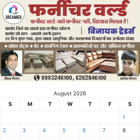
August 2026
S
M
T
W
T
F
S
1
2
3
4
5
6
7
8