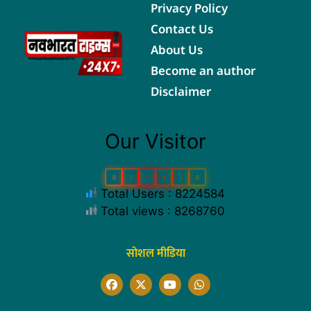
Privacy Policy
Contact Us
About Us
Become an author
Disclaimer
Our Visitor
8
2
2
4
5
8
Total Users : 8224584
Total views : 8268760
सोशल मीडिया