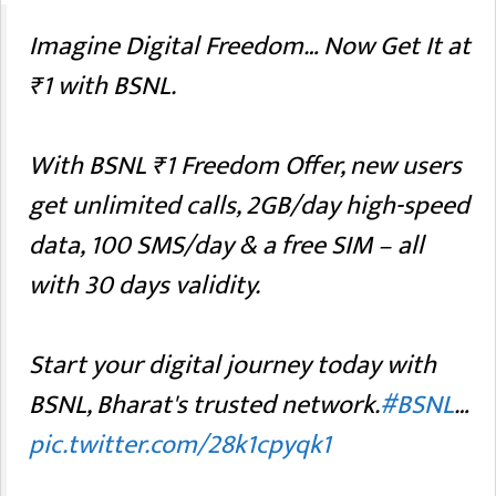
Imagine Digital Freedom… Now Get It at
₹1 with BSNL.
With BSNL ₹1 Freedom Offer, new users
get unlimited calls, 2GB/day high-speed
data, 100 SMS/day & a free SIM – all
with 30 days validity.
Start your digital journey today with
BSNL, Bharat's trusted network.
#BSNL
…
pic.twitter.com/28k1cpyqk1