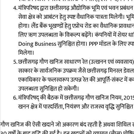
मंत्रिपरिषद द्वारा छत्तीसगढ़ औद्योगिक भूमि एवं भवन प्रब
सेवा क्षेत्र को आबंटन हेतु स्पष्ट वैधानिक पात्रता मिलेगी।
होगा। लैंड बैंक भूखण्डों हेतु एप्रोच रोड का वैधानिक प्रा
लिए ऋण उपलब्धता के विकल्प बढ़ेंगे। कंपनियों में शेयर धार
Doing Business सुनिश्चित होगा। PPP मॉडल के लिए स्पष्
मिलेगा।
छत्तीसगढ़ गौण खनिज साधारण रेत (उत्खनन एवं व्यवसाय) न
सरकार के सार्वजनिक उपक्रम जैसे छत्तीसगढ़ मिनरल डेवलपमें
एकाधिकार के फलस्वरूप उत्पन्न रेत की आपूर्ति-संकट में कमी
उपलब्धता सुनिश्चित हो सकेगी।
मंत्रिपरिषद् की बैठक में छत्तीसगढ़ गौण खनिज नियम, 2015
खनन क्षेत्र में पारदर्शिता, नियंत्रण और राजस्व वृद्धि सु
गौण खनिज की ऐसी खदाने जो अकारण बंद रहती है अथवा शिथिल रहती ह
30 वर्षाें के बाद वृद्धि की गई है। इन खदानों को व्यपगत (लैप्स) घो