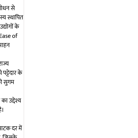
शोधन से
जस्य स्थापित
द्योगों के
र Ease of
्साहन
ाज्य
पट्टेदार के
की सुगम
ा उद्देश्य
ै।
ाटक दर में
है, जिसके