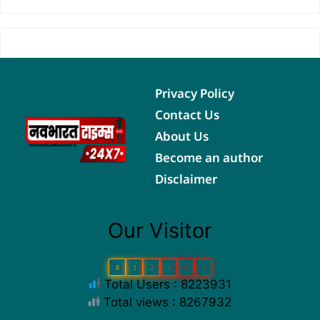
Privacy Policy
Contact Us
About Us
Become an author
Disclaimer
Our Visitor
8
2
2
3
9
3
Total Users : 8223931
Total views : 8267932