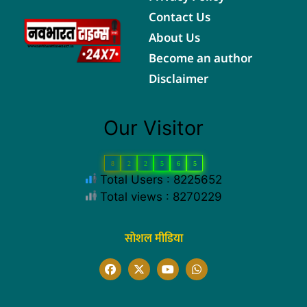
Contact Us
About Us
Become an author
Disclaimer
Our Visitor
8
2
2
5
6
5
Total Users : 8225652
Total views : 8270229
सोशल मीडिया