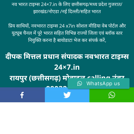
नव भारत टाइम्स 24×7.in के लिए छत्तीसगढ़/मध्य प्रदेश गुजरात/
झारखंड/नोएडा /नई दिल्ली/सहित भारत
प्रिय साथियों, नवभारत टाइम्स 24 x7in सोशल मीडिया वेब पोर्टल और
यूट्यूब चैनल में पूरे भारत सहित विभिन्न राज्यों जिला एवं ब्लॉक स्तर
नियुक्ति करना है बायोडाटा भेज कर संपर्क करें,
दीपक मित्तल प्रधान संपादक नवभारत टाइम्स
24×7.in
रायपुर (छत्तीसगढ़) मोबाइल calling नंबर
WhatsApp us
9993246100
Visit
MarketingHack4U
© 2024 . All rights reserved. navbharattimes24x7