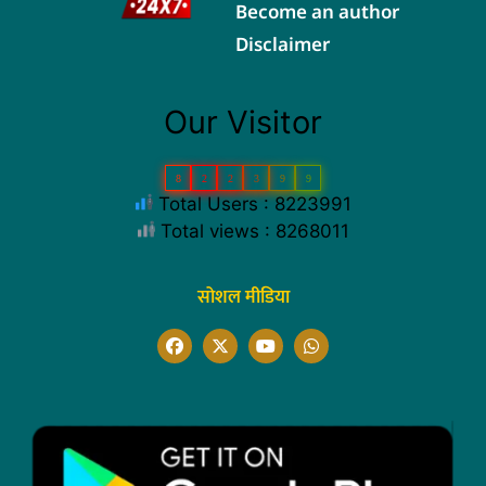
Become an author
Disclaimer
Our Visitor
8
2
2
3
9
9
Total Users : 8223991
Total views : 8268011
सोशल मीडिया