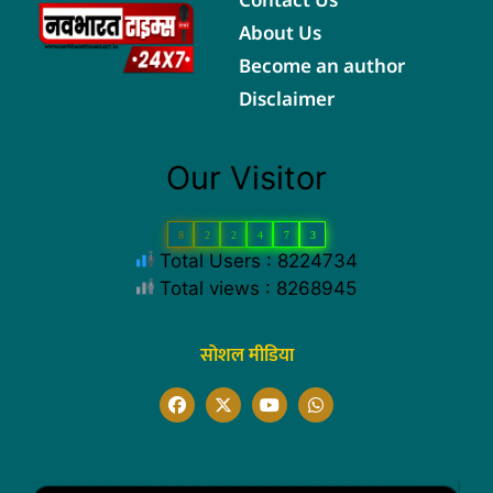
About Us
Become an author
Disclaimer
Our Visitor
8
2
2
4
7
3
Total Users : 8224734
Total views : 8268945
सोशल मीडिया