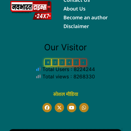
About Us
Become an author
Disclaimer
Our Visitor
8
2
2
4
2
4
Total Users : 8224244
Total views : 8268330
सोशल मीडिया