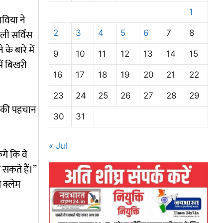
1
ाविया ने
ाली सर्विस
2
3
4
5
6
7
8
े बारे में
9
10
11
12
13
14
15
ें बिखरी
16
17
18
19
20
21
22
23
24
25
26
27
28
29
़ी की पहचान
30
31
« Jul
गे कि वे
सकते हैं।”
 क्लेम