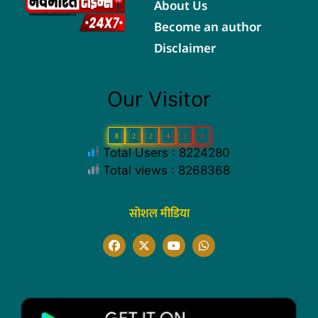
About Us
Become an author
Disclaimer
Our Visitor
8
2
2
4
2
8
Total Users : 8224280
Total views : 8268368
सोशल मीडिया