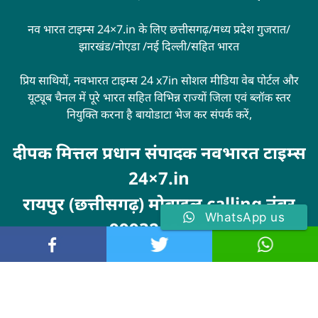
नव भारत टाइम्स 24×7.in के लिए छत्तीसगढ़/मध्य प्रदेश गुजरात/
झारखंड/नोएडा /नई दिल्ली/सहित भारत
प्रिय साथियों, नवभारत टाइम्स 24 x7in सोशल मीडिया वेब पोर्टल और
यूट्यूब चैनल में पूरे भारत सहित विभिन्न राज्यों जिला एवं ब्लॉक स्तर
नियुक्ति करना है बायोडाटा भेज कर संपर्क करें,
दीपक मित्तल प्रधान संपादक नवभारत टाइम्स
24×7.in
रायपुर (छत्तीसगढ़) मोबाइल calling नंबर
WhatsApp us
9993246100
Visit
MarketingHack4U
© 2024 . All rights reserved. navbharattimes24x7