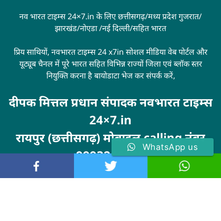
नव भारत टाइम्स 24×7.in के लिए छत्तीसगढ़/मध्य प्रदेश गुजरात/
झारखंड/नोएडा /नई दिल्ली/सहित भारत
प्रिय साथियों, नवभारत टाइम्स 24 x7in सोशल मीडिया वेब पोर्टल और
यूट्यूब चैनल में पूरे भारत सहित विभिन्न राज्यों जिला एवं ब्लॉक स्तर
नियुक्ति करना है बायोडाटा भेज कर संपर्क करें,
दीपक मित्तल प्रधान संपादक नवभारत टाइम्स
24×7.in
रायपुर (छत्तीसगढ़) मोबाइल calling नंबर
WhatsApp us
9993246100
Visit
MarketingHack4U
© 2024 . All rights reserved. navbharattimes24x7