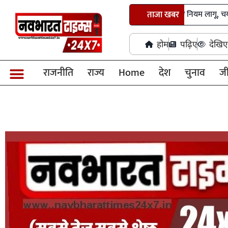
छत्तीसगढ़ में तृतीय-चतुर्थ श्रेणी भर्ती के नए नियम लागू, चयन प्रक्रिया 
ताजा खबर
होम
पढ़िए
देखिए
राजनीति
राज्य
Home
देश
चुनाव
ज