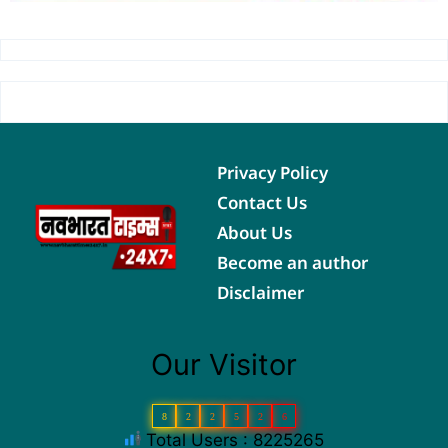
Privacy Policy
Contact Us
About Us
Become an author
Disclaimer
Our Visitor
8
2
2
5
2
6
Total Users : 8225265