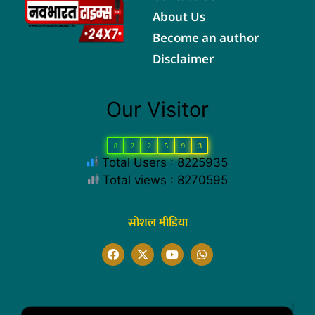
About Us
Become an author
Disclaimer
Our Visitor
8
2
2
5
9
3
Total Users : 8225935
Total views : 8270595
सोशल मीडिया