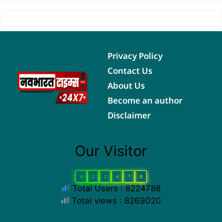
Privacy Policy
Contact Us
About Us
Become an author
Disclaimer
Our Visitor
8
2
2
4
7
8
Total Users : 8224788
Total views : 8269020