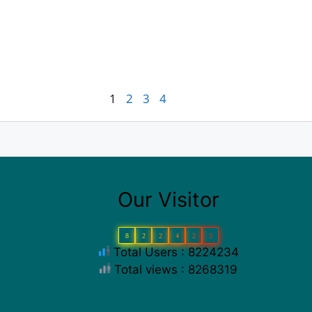
1
2
3
4
Our Visitor
8
2
2
4
2
3
Total Users : 8224234
Total views : 8268319